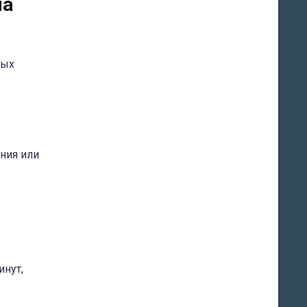
на
ных
ния или
инут,