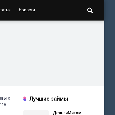
татьи
Новости
Лучшие займы
ывы о
016
ДеньгиМигом