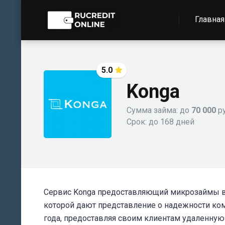
Главная
5.0
Konga
Сумма займа: до
70 000
р
Срок: до 168 дней
Сервис Konga предоставляющий микрозаймы 
которой дают представление о надежности комп
года, предоставляя своим клиентам удаленну