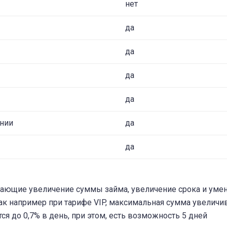
нет
да
да
да
да
нии
да
да
гающие увеличение суммы займа, увеличение срока и ум
ак например при тарифе VIP, максимальная сумма увеличи
ется до 0,7% в день, при этом, есть возможность 5 дней