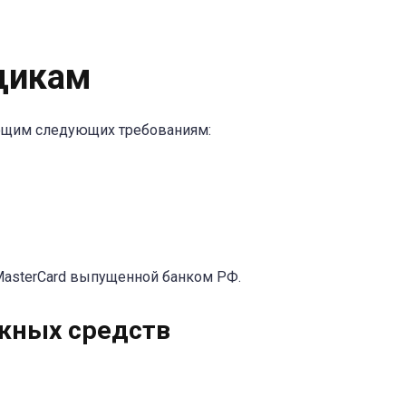
щикам
ующим следующих требованиям:
MasterCard выпущенной банком РФ.
жных средств