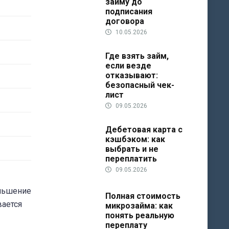
займу до
подписания
договора
10.05.2026
Где взять займ,
если везде
отказывают:
безопасный чек-
лист
09.05.2026
Дебетовая карта с
кэшбэком: как
выбрать и не
переплатить
09.05.2026
еньшение
Полная стоимость
вается
микрозайма: как
понять реальную
переплату