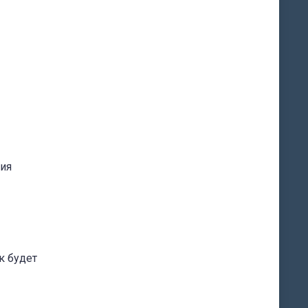
ния
к будет